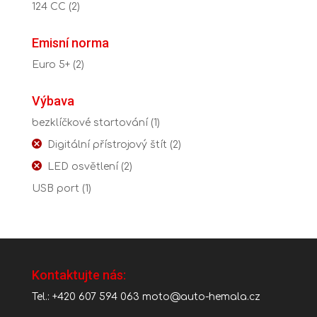
124 CC
(2)
Emisní norma
Euro 5+
(2)
Výbava
bezklíčkové startování
(1)
Digitální přístrojový štít
(2)
LED osvětlení
(2)
USB port
(1)
Kontaktujte nás:
Tel.: +420 607 594 063
moto@auto-hemala.cz