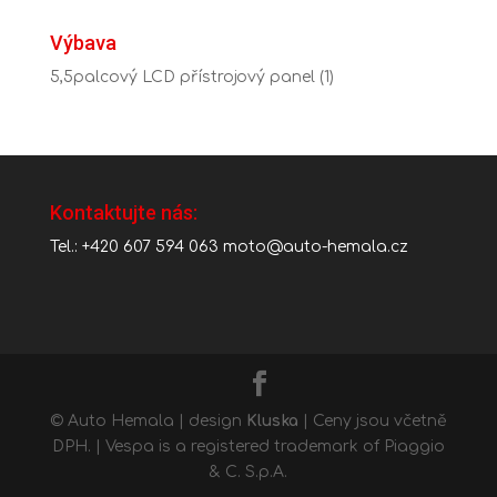
Výbava
5,5palcový LCD přístrojový panel
(1)
Kontaktujte nás:
Tel.: +420 607 594 063
moto@auto-hemala.cz
© Auto Hemala | design
Kluska
| Ceny jsou včetně
DPH. | Vespa is a registered trademark of Piaggio
& C. S.p.A.